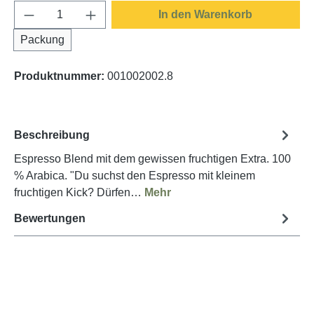
Produkt Anzahl: Gib den gewünschten Wert e
In den Warenkorb
Packung
Produktnummer:
001002002.8
Beschreibung
Espresso Blend mit dem gewissen fruchtigen Extra. 100
% Arabica. "Du suchst den Espresso mit kleinem
fruchtigen Kick? Dürfen…
Mehr
Bewertungen