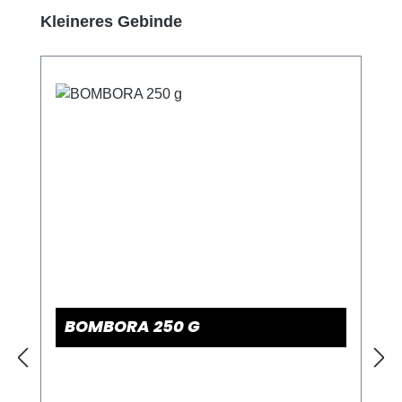
Produktgalerie überspringen
Kleineres Gebinde
BOMBORA 250 G