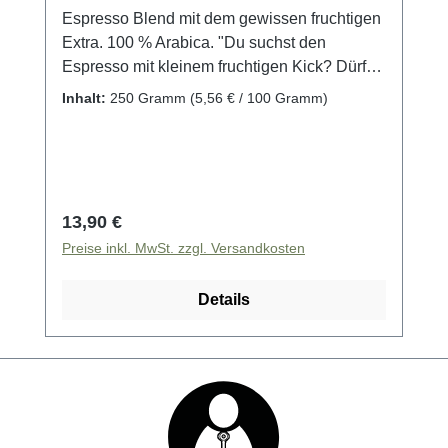
Espresso Blend mit dem gewissen fruchtigen
Extra. 100 % Arabica. "Du suchst den
Espresso mit kleinem fruchtigen Kick? Dürfen
wir vorstellen, BOMBORA. Zu den 60 %
Inhalt:
250 Gramm
(5,56 € / 100 Gramm)
brasilianisch-starkem Körper vom FIVR
gesellen sich 40 % Aroma aus dem Hochland
Guatemalas von der PrimaVera Family – 16
Produzenten, die immerzu nach verbesserter
Qualität streben. So wie wir. Das Ergebnis ist
Regulärer Preis:
13,90 €
praktisch ein Klassiker: dunkle, karamellige
Preise inkl. MwSt. zzgl. Versandkosten
Schokolade mit dem Aroma süßer Kirschen.
Wow. Geeignet für Siebträger, Herdkannen
Details
und Vollautomaten."