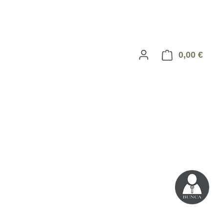
0,00 €
Ware