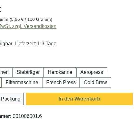
€
ramm
(5,96 € / 100 Gramm)
 MwSt. zzgl. Versandkosten
ügbar, Lieferzeit: 1-3 Tage
swählen
hnen
Siebträger
Herdkanne
Aeropress
Filtermaschine
French Press
Cold Brew
Anzahl: Gib den gewünschten Wert ein oder
Packung
In den Warenkorb
mmer:
001006001.6