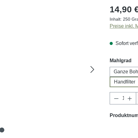
14,90 
Inhalt:
250 G
Preise inkl.
Sofort verf
au
Mahlgrad
Ganze Bo
Handfilter
Produkt 
Produktnu