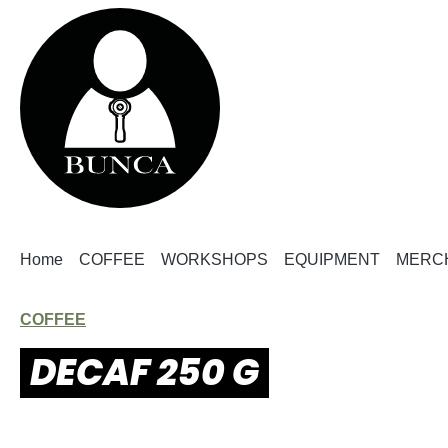
springen
Zur Hauptnavigation springen
Home
COFFEE
WORKSHOPS
EQUIPMENT
MERC
COFFEE
DECAF 250 G