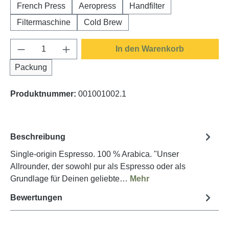
French Press
Aeropress
Handfilter
Filtermaschine
Cold Brew
Produkt Anzahl: Gib den gewünschten Wert e
In den Warenkorb
Packung
Produktnummer:
001001002.1
Beschreibung
Single-origin Espresso. 100 % Arabica. "Unser
Allrounder, der sowohl pur als Espresso oder als
Grundlage für Deinen geliebte…
Mehr
Bewertungen