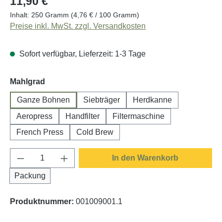
11,90 €
Inhalt:
250 Gramm
(4,76 € / 100 Gramm)
Preise inkl. MwSt. zzgl. Versandkosten
Sofort verfügbar, Lieferzeit: 1-3 Tage
auswählen
Mahlgrad
Ganze Bohnen
Siebträger
Herdkanne
Aeropress
Handfilter
Filtermaschine
French Press
Cold Brew
Produkt Anzahl: Gib den gewünschten Wert e
In den Warenkorb
Packung
Produktnummer:
001009001.1