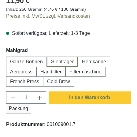
11,90 €
Inhalt:
250 Gramm
(4,76 € / 100 Gramm)
Preise inkl. MwSt. zzgl. Versandkosten
Sofort verfügbar, Lieferzeit: 1-3 Tage
auswählen
Mahlgrad
Ganze Bohnen
Siebträger
Herdkanne
Aeropress
Handfilter
Filtermaschine
French Press
Cold Brew
Produkt Anzahl: Gib den gewünschten Wert e
In den Warenkorb
Packung
Produktnummer:
001009001.7