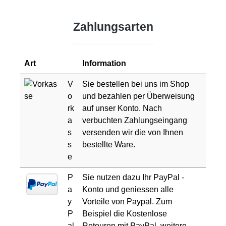
Zahlungsarten
Art
Information
V
Sie bestellen bei uns im Shop
o
und bezahlen per Überweisung
rk
auf unser Konto. Nach
a
verbuchten Zahlungseingang
s
versenden wir die von Ihnen
s
bestellte Ware.
e
P
Sie nutzen dazu Ihr PayPal -
a
Konto und geniessen alle
y
Vorteile von Paypal. Zum
P
Beispiel die Kostenlose
al
Retouren mit PayPal. weitere