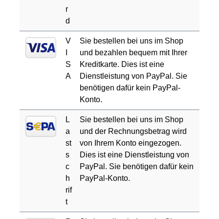
r
d
V
Sie bestellen bei uns im Shop
I
und bezahlen bequem mit Ihrer
S
Kreditkarte. Dies ist eine
A
Dienstleistung von PayPal. Sie
benötigen dafür kein PayPal-
Konto.
L
Sie bestellen bei uns im Shop
a
und der Rechnungsbetrag wird
st
von Ihrem Konto eingezogen.
s
Dies ist eine Dienstleistung von
c
PayPal. Sie benötigen dafür kein
h
PayPal-Konto.
rif
t