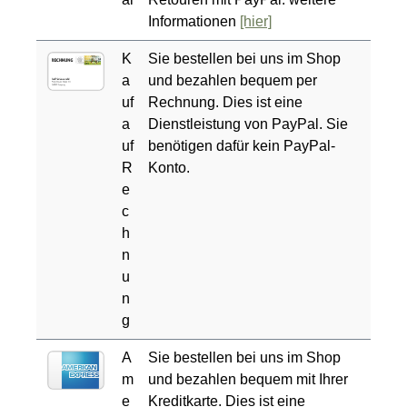
Informationen
[hier]
K
Sie bestellen bei uns im Shop
a
und bezahlen bequem per
uf
Rechnung. Dies ist eine
a
Dienstleistung von PayPal. Sie
uf
benötigen dafür kein PayPal-
R
Konto.
e
c
h
n
u
n
g
A
Sie bestellen bei uns im Shop
m
und bezahlen bequem mit Ihrer
e
Kreditkarte. Dies ist eine