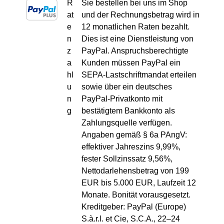
R
Sie bestellen bei uns im Shop
at
und der Rechnungsbetrag wird in
e
12 monatlichen Raten bezahlt.
n
Dies ist eine Dienstleistung von
z
PayPal. Anspruchsberechtigte
a
Kunden müssen PayPal ein
hl
SEPA-Lastschriftmandat erteilen
u
sowie über ein deutsches
n
PayPal-Privatkonto mit
g
bestätigtem Bankkonto als
Zahlungsquelle verfügen.
Angaben gemäß § 6a PAngV:
effektiver Jahreszins 9,99%,
fester Sollzinssatz 9,56%,
Nettodarlehensbetrag von 199
EUR bis 5.000 EUR, Laufzeit 12
Monate. Bonität vorausgesetzt.
Kreditgeber: PayPal (Europe)
S.à.r.l. et Cie, S.C.A., 22–24