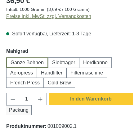
36,90 €
Inhalt:
1000 Gramm
(3,69 € / 100 Gramm)
Preise inkl. MwSt. zzgl. Versandkosten
Sofort verfügbar, Lieferzeit: 1-3 Tage
auswählen
Mahlgrad
Ganze Bohnen
Siebträger
Herdkanne
Aeropress
Handfilter
Filtermaschine
French Press
Cold Brew
Produkt Anzahl: Gib den gewünschten Wert e
In den Warenkorb
Packung
Produktnummer:
001009002.1